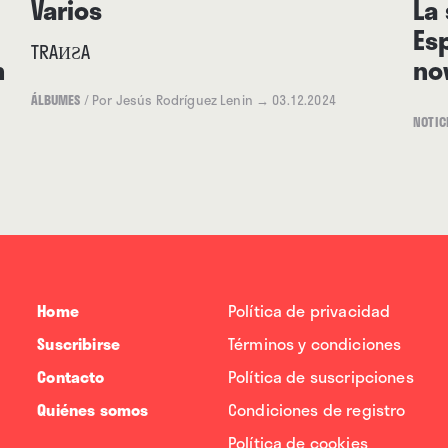
Varios
La
Es
TRAИƧA
n
no
ÁLBUMES
/
Por Jesús Rodríguez Lenin
→ 03.12.2024
NOTIC
Home
Política de privacidad
Suscribirse
Términos y condiciones
Contacto
Política de suscripciones
Quiénes somos
Condiciones de registro
Política de cookies