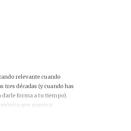
ltando relevante cuando
as tres décadas (y cuando has
 darle forma a tu tiempo).
r música que parezca
óvenes para que otro público
o
André 3000
es la de ser