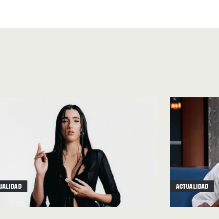
wild” (Bryan Barber, 2006)
.
 colaborar puntualmente con
cé, Kanye West, Anderson.
uar, diseñar ropa y,
UALIDAD
ACTUALIDAD