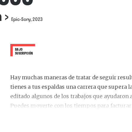
n
›
Epic-Sony, 2023
BAJO
SUSCRIPCIÓN
Hay muchas maneras de tratar de seguir resu
tienes a tus espaldas una carrera que supera l
editado algunos de los trabajos que ayudaron a
Puedes moverte con los tiempos para factura
contemporánea. Quizá colaborar con artistas j
te conozca. Todas son lícitas. La que ha elegid