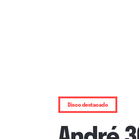
Disco destacado
André 