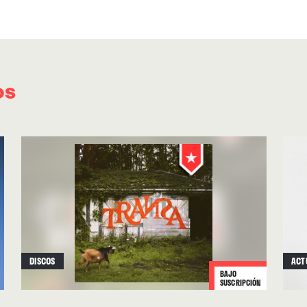
publicaría la banda sonora de la película “Idle
Desde entonces, André 3000 se ha dedicado a
artistas como James Blake, Killer Mike, Beyon
os
Paak, John Legend, Frank Ocean… También a act
fundamental, aprender a tocar la flauta.
DISCOS
ACT
BAJO
SUSCRIPCIÓN