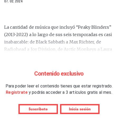
07. 02. 2024
La cantidad de música que incluyó “Peaky Blinders”
(2013-2022) a lo largo de sus seis temporadas es casi
inabarcable: de Black Sabbath a Max Richter, de
Radiohead a Joy Division, de Arctic Monkeys a Laura
Marling, de PJ Harvey a Tom Waits, de David Bowie a
Leonard Cohen, de The Kills a Johnny Cash, de The
White Stripes a The Last Shadow Puppets… y, por
Contenido exclusivo
supuesto, Nick Cave & The Bad Seeds: “Red Right
Hand” es el leitmotiv de las aventuras de Tommy
Para poder leer el contenido tienes que estar registrado.
Regístrate
y podrás acceder a 3 artículos gratis al mes.
Shelby y la familia creada por Steven Knight.
Algunas de estas comparecencias se incluyeron –
intercaladas con diálogos de la serie– en la
Suscríbete
Inicia sesión
compilación –doble CD y triple vinilo– publicado