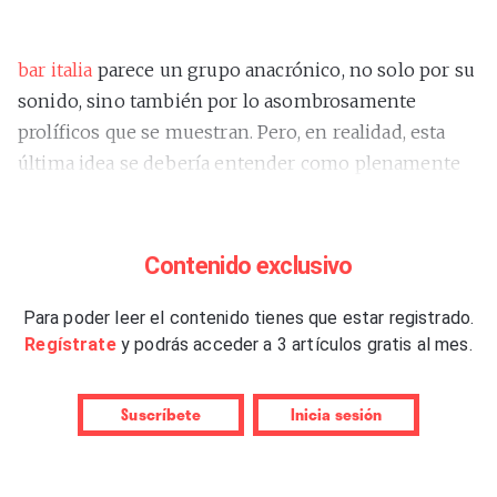
bar italia
parece un grupo anacrónico, no solo por su
sonido, sino también por lo asombrosamente
prolíficos que se muestran. Pero, en realidad, esta
última idea se debería entender como plenamente
contemporánea: la actualidad se difumina a
velocidad de vértigo, no hay tiempo que perder. Tras
publicar dos álbumes el año pasado (
“Tracey Denim”
Contenido exclusivo
y
“The Twits”
), ahora entregan un EP cuyo título y
portada juegan deliberadamente a hacernos pensar
Para poder leer el contenido tienes que estar registrado.
Regístrate
y podrás acceder a 3 artículos gratis al mes.
que se trata de una continuación, tres “bonus tracks”
que completan el largo anterior.
Suscríbete
Inicia sesión
Sí y no. Al parecer, no los compusieron en las
mismas sesiones de Mallorca de “The Twits”, pero sí