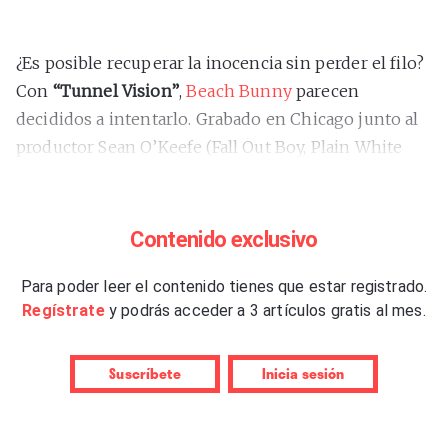
¿Es posible recuperar la inocencia sin perder el filo?
Con
“
Tunnel Vision”
,
Beach Bunny
parecen
decididos a intentarlo. Grabado en Chicago junto al
productor Sean O’Keefe (Fall Out Boy, Plain White
T’s), el álbum es un regreso al nervio guitarrero que
definió los primeros años del grupo, antes de que el
éxito de
“
Honeymoon”
(2020) y las producciones
Contenido exclusivo
más expansivas de
“
Emotional Creature”
(2022) los
llevaran a explorar territorios más amplios y
Para poder leer el contenido tienes que estar registrado.
Regístrate
y podrás acceder a 3 artículos gratis al mes.
atmosféricos.
El disco abre con
“Mr. Predictable”
, una descarga de
Suscríbete
Inicia sesión
power pop que evoca tanto la energía frenética de
The Muffs como la crudeza melódica de