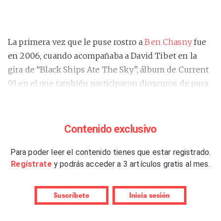
La primera vez que le puse rostro a
Ben Chasny
fue
en 2006, cuando acompañaba a David Tibet en la
gira de “Black Ships Ate The Sky”, álbum de Current
93 en el que también participaron dioscuros de pura
cepa como Shirley Collins, Antony, Marc Almond o
Nick Cave. De contrastado espíritu colaborativo –por
internet circulan sus demostraciones del método
Contenido exclusivo
hexádico y alguna que otra clase de guitarra
acústica–, este excepcional artista californiano
Para poder leer el contenido tienes que estar registrado.
Regístrate
y podrás acceder a 3 artículos gratis al mes.
siempre ha mostrado en público lo que se traduce
del inglés como un “perfil bajo” centrado como
parece en sus quehaceres musicales, estéticos y
Suscríbete
Inicia sesión
filosóficos. Y es desde el centro de esta interesante