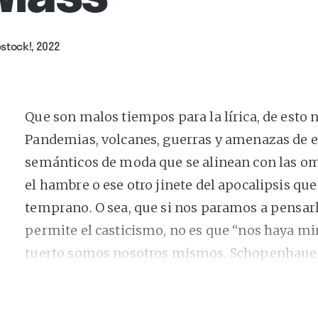
stock!, 2022
Que son malos tiempos para la lírica, de esto 
Pandemias, volcanes, guerras y amenazas de e
semánticos de moda que se alinean con las o
el hambre o ese otro jinete del apocalipsis que 
temprano. O sea, que si nos paramos a pensa
permite el casticismo, no es que “nos haya mir
tuerto somos nosotros mismos. Schopenhauer
máquinas deseantes no programadas para la fel
atroces, que antes llegaban tarde, o no lo hac