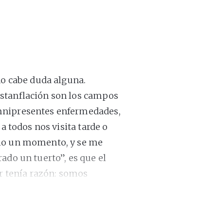
no cabe duda alguna.
stanflación son los campos
mnipresentes enfermedades,
a todos nos visita tarde o
rlo un momento, y se me
ado un tuerto”, es que el
 tenía razón: somos
icidad. Y las noticias
ían, ahora golpean en tiempo