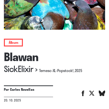
Álbum
Blawan
SickElixir
›
Ternesc-XL-Popstock!, 2025
Por
Carles Novellas
20. 10. 2025