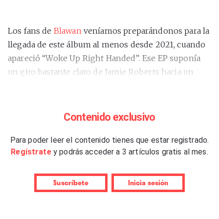
Los fans de
Blawan
veníamos preparándonos para la
llegada de este álbum al menos desde 2021, cuando
apareció “Woke Up Right Handed”. Ese EP suponía
un giro bastante claro de Jamie Roberts hacia un
nuevo terreno; no sabíamos muy bien aún cómo
definirlo, pero sí que era el inicio de algo serio.
Luego vinieron “Dismantled Into Juice” (2023) y
Contenido exclusivo
“BouQ” (2024; los tres en XL via Ternesc, su propio
sello), que confirmaron y ampliaron, cada uno un
Para poder leer el contenido tienes que estar registrado.
Regístrate
y podrás acceder a 3 artículos gratis al mes.
poco más que el anterior, el nuevo “territorio
Blawan”: más intenso que nunca, cortante, abrupto y
desconcertante. Así que
“SickElixir”
, anunciado
Suscríbete
Inicia sesión
durante mucho tiempo y cuya espera se ha hecho
larga, no debía suponer en realidad una gran