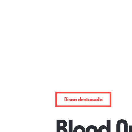
Disco destacado
Blood O