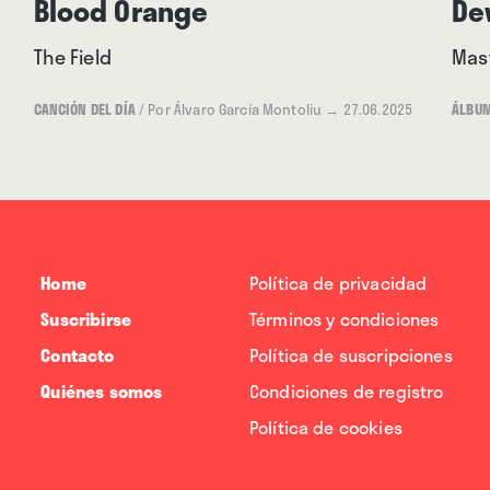
Blood Orange
De
The Field
Mas
CANCIÓN DEL DÍA
/
Por Álvaro García Montoliu
→ 27.06.2025
ÁLBU
Home
Política de privacidad
Suscribirse
Términos y condiciones
Contacto
Política de suscripciones
Quiénes somos
Condiciones de registro
Política de cookies