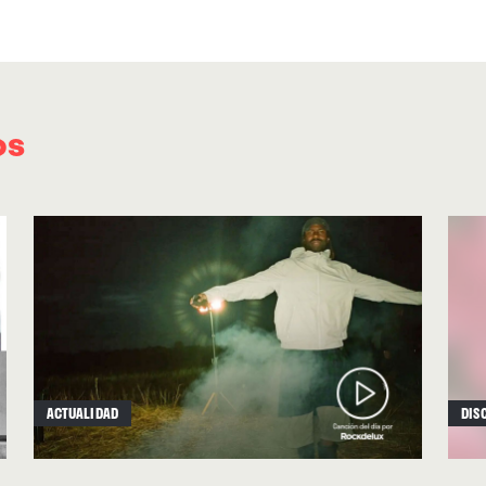
coherencia de esa ambición artística, dibujan
en el que todas las tendencias conviven sin pis
os
ACTUALIDAD
DIS