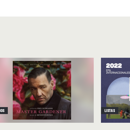
do un mapa sonoro de Essex
arse unas a otras.
COS
LISTAS