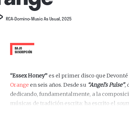
›
RCA-Domino-Music As Usual, 2025
BAJO
SUSCRIPCIÓN
“
Essex Honey
”
es el primer disco que Devont
Orange
en seis años. Desde su
“
Angel’s Pulse
”
,
dedicando, fundamentalmente, a la composici
músicas de tradición escrita: ha escrito el
soun
Are” (la miniserie de Luca Guadagnino para HB
cinematográficas, ha musicado una pieza en el