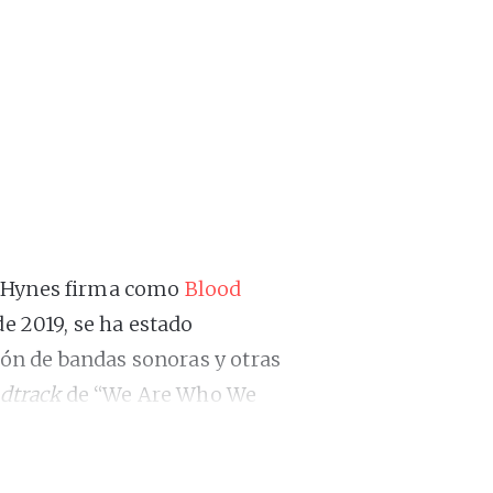
é Hynes firma como
Blood
 de 2019, se ha estado
ón de bandas sonoras y otras
dtrack
de “We Are Who We
O), entre otras cinco obras
 Barbican Centre junto a la