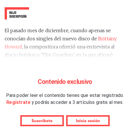
BAJO
SUSCRIPCIÓN
El pasado mes de diciembre, cuando apenas se
conocían dos singles del nuevo disco de
Brittany
Howard
, la compositora ofreció una entrevista al
diario británico ‘The Guardian’ en la que afirmó:
“Siento que el único trabajo que tengo en esta vida es
explorar mi propia creatividad”
. Los diferentes
proyectos de los que ha formado parte con solo 35
Contenido exclusivo
años avalan esa convicción. Más relevante que su
nombre en los créditos de diferentes álbumes ha
Para poder leer el contenido tienes que estar registrado.
Regístrate
y podrás acceder a 3 artículos gratis al mes.
sido su obstinación en ampliar sus límites artísticos
y no acomodarse en una forma de hacer música que
le valió cuatro Grammys en sus tiempos con
Suscríbete
Inicia sesión
Alabama Shakes y otros cinco con su primer disco