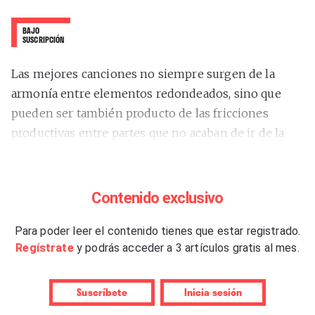
BAJO
SUSCRIPCIÓN
Las mejores canciones no siempre surgen de la
armonía entre elementos redondeados, sino que
pueden ser también producto de las fricciones
productivas entre partes que no acaban de ir de la
mano. A esa búsqueda de lo perfectamente
imperfecto, de lo incompleto por voluntad, de lo
inasible y lo mágico, se entregan
caroline
en un
Contenido exclusivo
segundo disco incluso más emotivo que aquel
revelador
Para poder leer el contenido tienes que estar registrado.
“caroline”
(2022). Si antes podíamos
Regístrate
y podrás acceder a 3 artículos gratis al mes.
situarlos en la intersección de folk, emo y post-rock,
ahora las etiquetas empiezan a quedarse cortas y
empezamos a meditar sobre cómo describir lo
Suscríbete
Inicia sesión
desconocido.