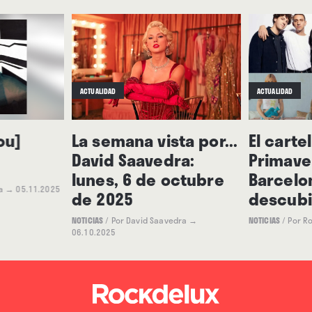
para formar un bucle sobre el que acaban flotando
las voces de Llewellyn y Magdalena McLean, el
trombón o el clarinete bajo; todo ello, de golpe,
arrasado por un tsunami de ruido electrónico que
acaba reculando e integrándose en la oferta inicial.
ACTUALIDAD
ACTUALIDAD
ou]
La semana vista por...
El carte
David Saavedra:
Primave
lunes, 6 de octubre
Barcelon
a
→ 05.11.2025
de 2025
descubi
NOTICIAS
/
Por David Saavedra
→
NOTICIAS
/
Por R
06.10.2025