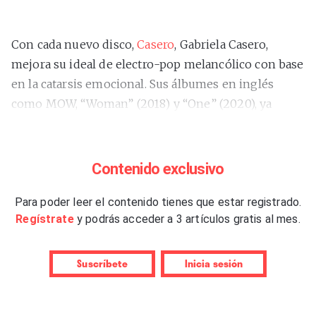
Con cada nuevo disco,
Casero
, Gabriela Casero,
mejora su ideal de electro-pop melancólico con base
en la catarsis emocional. Sus álbumes en inglés
como MOW, “Woman” (2018) y “One” (2020), ya
hablaban de una compositora con intuición
melódica y ganas de explorar sendas sónicas más
allá de la transparencia
mainstream
o las más
Contenido exclusivo
sobreexplotadas guitarras indies. Pero fue
“Todo
mal”
Para poder leer el contenido tienes que estar registrado.
(2020), ya grabado en castellano como Casero,
Regístrate
y podrás acceder a 3 artículos gratis al mes.
el disco que reveló realmente el potencial expresivo
de esta gran artista pop, capaz de decir mucho con
palabras sencillas, de emocionar sin tirar de
Suscríbete
Inicia sesión
melismas desorbitados y de recordarnos de las
mejores maneras que la mitad de una canción, si no