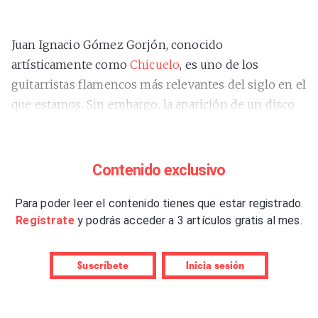
Juan Ignacio Gómez Gorjón, conocido
artísticamente como
Chicuelo
, es uno de los
guitarristas flamencos más relevantes del siglo en el
que estamos. Sin embargo, la aparición de un disco
suyo, si te metes en Google, no genera lo que
podríamos llamar un tsunami informativo. Reciente
prueba del algodón, este
“Caminos”
. No se trata,
Contenido exclusivo
lógicamente, de que el catalán compita con
Benidorm Fest en ese buscador en términos de
Para poder leer el contenido tienes que estar registrado.
Regístrate
y podrás acceder a 3 artículos gratis al mes.
fama y estadísticas, pero da lástima tanto ninguneo.
Y más todavía cuando se va empapando uno del
citado álbum, que es el cuarto como solista de su
Suscríbete
Inicia sesión
carrera, y comprueba, con cada escucha más y mejor,
que es una obra de intenciones y logros