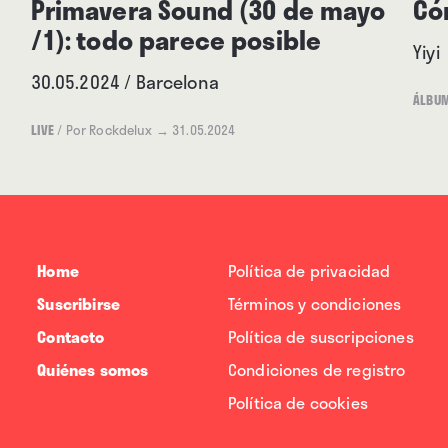
Primavera Sound (30 de mayo
Có
/1): todo parece posible
Yiyi
30.05.2024 / Barcelona
ÁLBU
LIVE
/
Por Rockdelux
→ 31.05.2024
Home
Política de privacidad
Suscribirse
Términos y condiciones
Contacto
Política de suscripciones
Quiénes somos
Condiciones de registro
Política de cookies