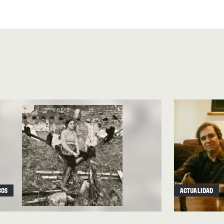
 debió haber sido fan del heavy
nadas es una adaptación al
 los temas del último álbum.
fin de curso de la asignatura
 sus alumnos. Ellos tenían
 grabarla, y esto fue lo que
ersión, cantada por ella,
y suena mucho más naíf que
COS
ACTUALIDAD