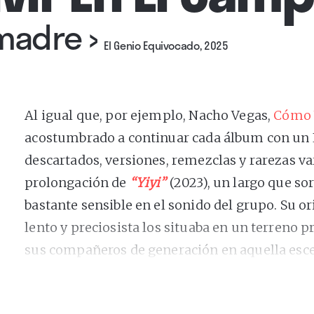
 madre
›
El Genio Equivocado, 2025
Al igual que, por ejemplo, Nacho Vegas,
Cómo 
acostumbrado a continuar cada álbum con un 
descartados, versiones, remezclas y rarezas vari
prolongación de
“Yiyi”
(2023), un largo que s
bastante sensible en el sonido del grupo. Su o
lento y preciosista los situaba en un terreno 
sus compañeros de generación en aquella esc
madrileño de alrededor de 2010.
Este EP de cinco canciones se mueve en las 