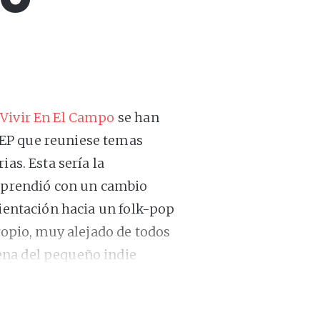
Vivir En El Campo
se han
EP que reuniese temas
as. Esta sería la
orprendió con un cambio
rientación hacia un folk-pop
propio, muy alejado de todos
ena del pequeño indie
mismas coordenadas