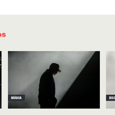
fácil intuir que el líder del trío, Pedro Arranz,
metal en su pasado. La segunda de las mencio
francés de “Algo que nos haga felices”, otro de
La peculiaridad es que surgió como trabajo de 
os
de francés que Arranz, profesor de ESO, puso a
que elegir una canción en español, traducirla y
hizo una chica llamada Nuria Rodas. La nueva v
adquiere un tono un poco más de bossa nova 
la original, con un brillo diferente. ∎
MÚSICA
DIS