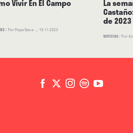
mo Vivir En El Campo
La seman
Castaño:
de 2023
MES
/
Por Pepe Nave
→ 15.11.2023
NOTICIAS
/
Por A