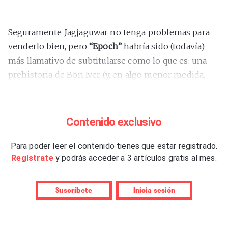
Seguramente Jagjaguwar no tenga problemas para
venderlo bien, pero
“Epoch”
habría sido (todavía)
más llamativo de subtitularse como lo que es: una
prehistoria de Bon Iver (y, en algo menor medida,
Megafaun). Sus cinco elepés, cuatro CDs y tomo
explicativo de 114 páginas, coordinados por el
veterano periodista musical Grayson Haver Currin,
Contenido exclusivo
leído en ‘Pitchfork’, componen un recorrido
exhaustivo por los orígenes musicales de Justin
Para poder leer el contenido tienes que estar registrado.
Regístrate
y podrás acceder a 3 artículos gratis al mes.
Vernon y los que fueron los primeros de sus muchos
(maravillosos) aliados.
Suscríbete
Inicia sesión
El primer elepé, titulado “All Of Us Free”, arranca con
material de Mount Vernon, la banda de Justin en el