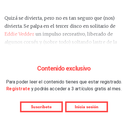
Quizá se divierta, pero no es tan seguro que (nos)
divierta. Se palpa en el tercer disco en solitario de
Eddie Vedder
un impulso recreativo, liberado de
algunos corsés y (sobre todo) soltando lastre de la
gravedad que siempre distinguió a Pearl Jam. Pero lo
que podría haber sido un trabajo aventurado acaba
siendo, por lo general, regresivo. Por momentos,
Contenido exclusivo
suena como si el grunge nunca hubiera existido, y
eso no debería ser necesariamente negativo si este
Para poder leer el contenido tienes que estar registrado.
Regístrate
y podrás acceder a 3 artículos gratis al mes.
material no fuera tan mediano. Solvente pero
redundante.
Suscríbete
Inicia sesión
Una libreta de apuntes, la mitad de ellos prestados,
que dan pábulo a un currículum que apenas lucía por