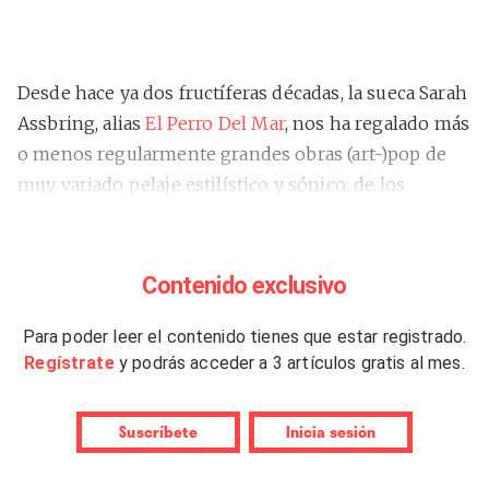
Desde hace ya dos fructíferas décadas, la sueca Sarah
Assbring, alias
El Perro Del Mar
, nos ha regalado más
o menos regularmente grandes obras (art-)pop de
muy variado pelaje estilístico y sónico: de los
aromas de Phil Spector de
“Look! It’s El Perro del
Mar”
(2005) a la electrónica
nineties
, sutilmente
house, de
“Pale Fire”
(2012); de la crudeza de
“From
Contenido exclusivo
The Valley To The Stars”
(2008) a la sofisticación de
“Love Is Not Pop”
Para poder leer el contenido tienes que estar registrado.
(2009), aquella maravilla grabada
Regístrate
y podrás acceder a 3 artículos gratis al mes.
con Rasmus Hägg de Studio.
Hemos dicho “más o menos” y no “regularmente”, a
Suscríbete
Inicia sesión
secas. Porque este
“Big Anonymous”
es su primer
verdadero disco largo desde el excelente (para