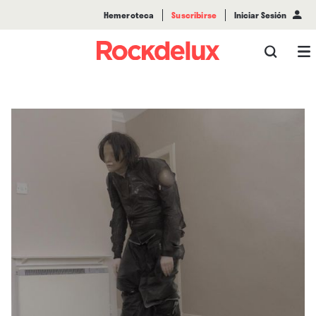
Hemeroteca
Suscribirse
Iniciar Sesión