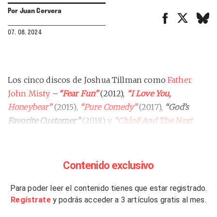
Por
Juan Cervera
07. 08. 2024
Los cinco discos de Joshua Tillman como
Father
John Misty
–
“Fear Fun”
(2012),
“I Love You,
Honeybear”
(2015),
“Pure Comedy”
(2017),
“God’s
Favorite Customer”
(2018) y
“Chloë And The Next
20th Century”
(2022)– concentrados en quince
canciones más el añadido de
“Real Love Baby”
–que
abre el recopilatorio: una canción que colgó en 2016
Contenido exclusivo
en SoundCloud y que, a pesar de no estar en
ninguno de sus álbumes, es una de las más
Para poder leer el contenido tienes que estar registrado.
Regístrate
y podrás acceder a 3 artículos gratis al mes.
escuchadas– y la inédita
“I Guess Time Just Makes
Fools Of Us All”
. Es un magnífico libro de bolsillo