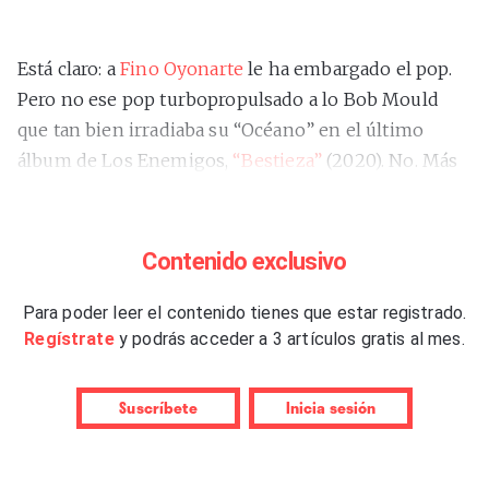
Está claro: a
Fino Oyonarte
le ha embargado el pop.
Pero no ese pop turbopropulsado a lo Bob Mould
que tan bien irradiaba su “Océano” en el último
álbum de Los Enemigos,
“Bestieza”
(2020). No. Más
bien el de hechuras clásicas que remite al
vademécum de Brian Wilson y demás apóstoles y
acólitos mundiales del
sunshine
pop
californiano.
Contenido exclusivo
Ese que aquí delinean tan bien Germán Salto o
Señor Mostaza. El de los ritmos gráciles, los pianos
Para poder leer el contenido tienes que estar registrado.
Regístrate
y podrás acceder a 3 artículos gratis al mes.
saltarines, las armonías vocales de encaje de bolillos
y esas trompetas de velas hinchadas, como las que
iluminan aquí la inaugural
“A tu lado”
. Un continente
Suscríbete
Inicia sesión
que cobra plena concordancia con el contenido,
porque si lo que caracterizó su debut en solitario