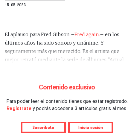
15. 05. 2023
El aplauso para Fred Gibson –
Fred again..
– en los
últimos años ha sido sonoro y unánime. Y
seguramente más que merecido. Es el artista que
mejor retrató mediante la serie de álbumes “Actual
Life”, publicada entre 2021 y 2022, las miserias de la
millennialidad
–y, de rebote, de alguna generación
más– durante la pandemia, el descalabro y
Contenido exclusivo
esperanza que supuso salir del confinamiento y
también la vuelta a la
Para poder leer el contenido tienes que estar registrado.
nueva normalidad
.
Regístrate
y podrás acceder a 3 artículos gratis al mes.
La prensa especializada alabó su collage sonoro, la
frescura de los
loops
. El público lo acogió
Suscríbete
Inicia sesión
simplemente como un amigo más. Eran tantas las