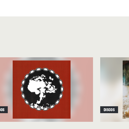
 sensualidad, instrumentación
f My Ghosts”, “Embracing
voces principales– también
n teclados sesenteros,
 de viento y guiños a
arla Sadier–, se deslizan de
 y por la lounge music y el
erra fría, donde, para
líticas, el sueño americano
es que han pervivido y
COS
DISCOS