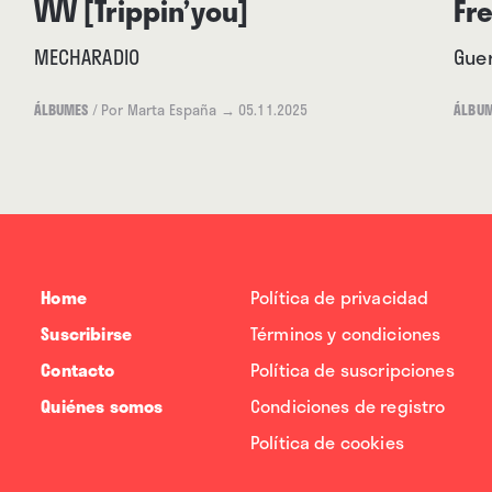
VVV [Trippin’you]
Fr
MECHARADIO
Guer
ÁLBUMES
/
Por Marta España
→ 05.11.2025
ÁLBU
Home
Política de privacidad
Suscribirse
Términos y condiciones
Contacto
Política de suscripciones
Quiénes somos
Condiciones de registro
Política de cookies