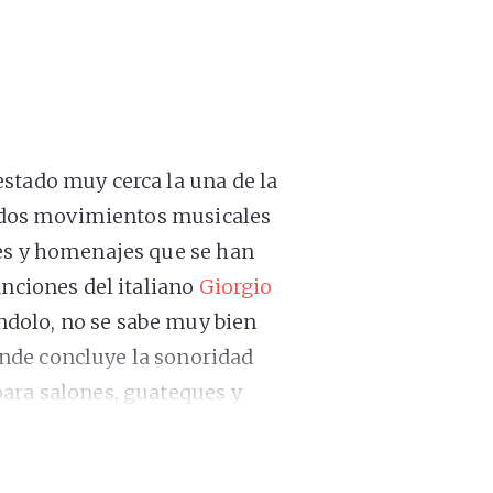
stado muy cerca la una de la
os dos movimientos musicales
nes y homenajes que se han
anciones del italiano
Giorgio
dolo, no se sabe muy bien
nde concluye la sonoridad
ara salones, guateques y
quiera de sus cuatro
 un
sample
vocal de Astrud