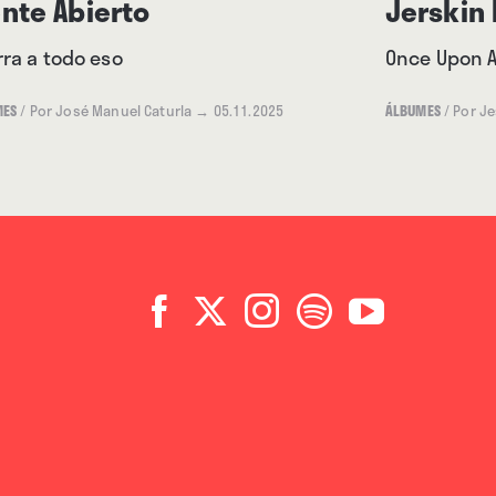
ente Abierto
Jerskin 
ra a todo eso
Once Upon A
MES
/
Por José Manuel Caturla
→ 05.11.2025
ÁLBUMES
/
Por Je