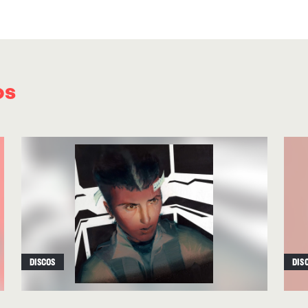
y Rustico, es el más “brasileño” por melodía,
y arreglos vocales. Los otros tres –
“Creation O
Livia”
y
“Prisma Clarisse”
, con Rustico en las 
evocan esa sonoridad precisa carioca. Pero, co
os
guitarras swing-funk, ornamentadas secciones
Stereolab –“Creation Of My Ghosts” podría cant
manera algo más mutante por el pop coloreado
easy listening de los extraños tiempos de la gu
evadirse de las presiones e inquietudes geopo
generó las mejores músicas hedonistas posibl
enriquecido en Brasil, Japón y Europa. ∎
DISCOS
DIS