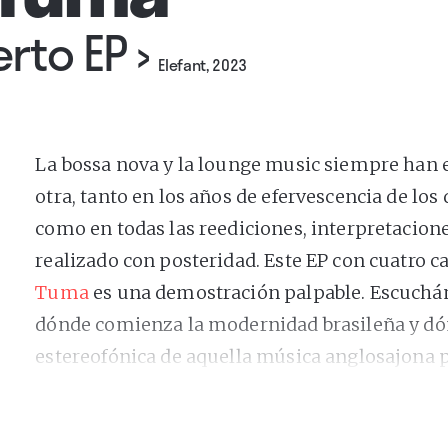
erto EP
›
Elefant, 2023
La bossa nova y la lounge music siempre han e
otra, tanto en los años de efervescencia de l
como en todas las reediciones, interpretacio
realizado con posteridad. Este EP con cuatro c
Tuma
es una demostración palpable. Escuchán
dónde comienza la modernidad brasileña y dó
estereofónica de aquella música anglosajona p
fiestas lujosas. No nos sorprendería si en cual
canciones se incrustara un saxo de Stan Getz,