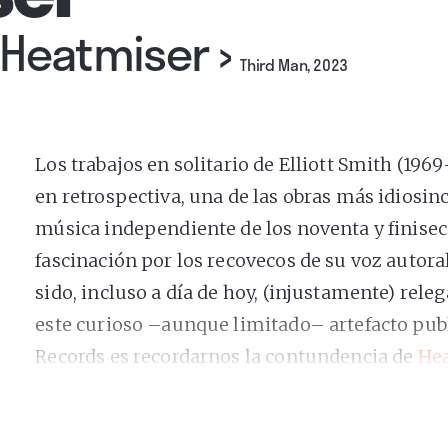
 Heatmiser
›
Third Man, 2023
Los trabajos en solitario de Elliott Smith (19
en retrospectiva, una de las obras más idiosinc
música independiente de los noventa y finisecul
fascinación por los recovecos de su voz autora
sido, incluso a día de hoy, (injustamente) releg
este curioso –aunque limitado– artefacto pub
Records es recordarnos la contundencia de
He
juventud más ruidosa, hasta ahora semignorad
de excavar los noventa. El epíteto “curioso” se