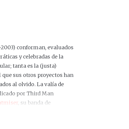
69-2003) conforman, evaluados
ráticas y celebradas de la
ar; tanta es la (justa)
l que sus otros proyectos han
ados al olvido. La valía de
licado por Third Man
atmiser
, su banda de
a por la moda discográfica
 debe a que es un disco de