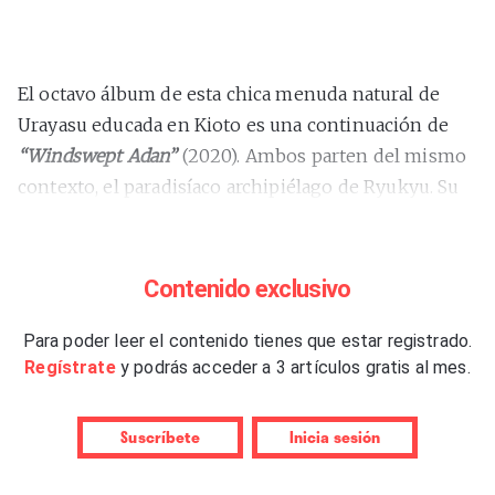
El octavo álbum de esta chica menuda natural de
Urayasu educada en Kioto es una continuación de
“Windswept Adan”
(2020). Ambos parten del mismo
contexto, el paradisíaco archipiélago de Ryukyu. Su
principal isla es Okinawa, conocida por el
desembarco anfibio norteamericano en la II Guerra
Mundial que dejó una cifra estimada de 100.000
Contenido exclusivo
japoneses fallecidos. Mientras que la primera
inmersión de
Para poder leer el contenido tienes que estar registrado.
Ichiko Aoba
en las aguas turquesas del
Regístrate
y podrás acceder a 3 artículos gratis al mes.
sur de Japón desprendía aromas minimalistas más
intensos,
“Luminescent Creatures”
relaja esa
sensación de descubrimiento iniciático dejándose
Suscríbete
Inicia sesión
llevar esta vez por un sentimiento lírico que emplea