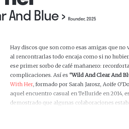
ar And Blue
›
Rounder, 2025
Hay discos que son como esas amigas que no v
al rencontrarlas todo encaja como si no hubie
ese primer sorbo de café mañanero: reconfortan
complicaciones. Así es
“Wild And Clear And B
With Her
, formado por Sarah Jarosz, Aoife O’
aquel encuentro casual en Telluride en 2014, es
demostrado que algunas colaboraciones estab
desde el minuto uno.
En un momento en el que bandas como boygeni