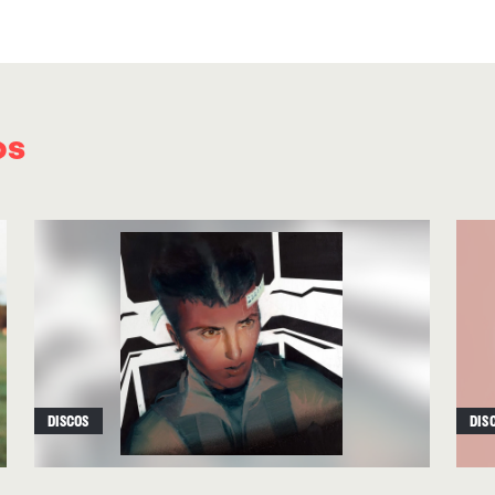
que juntos crean un ambiente perfecto para p
perdón. Este primer bloque lo cierra el enca
ancestral en
“Sisters Of The Night Watch”
, co
resonate with thee
”
y
“Ancient lights are still g
os
búsqueda interna de quien se siente perdido p
formular un conjuro con quienes comparten su
En la parte central del disco la emoción se inte
Different Hills”
explora con delicadeza las com
caminos vitales que a veces se bifurcan. Le si
Line”
, que baja revoluciones con una balada len
destaca la voz de Watkins, llena de matices gra
DISCOS
DIS
vulnerabilidad. El bloque central se remata co
(Sing Me Alive)”
,
un subidón emocional donde l