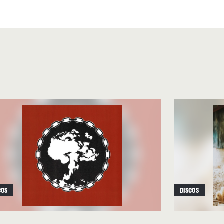
onerte sentimental sin pedir
ntamiento de una hermandad
n versos como
“I feel my soul
uiding”
, que reflejan esa
ero encuentra alivio al
s dudas y secretos.
nsifica.
“Different Rocks,
plicaciones del amor y los
gue
“Standing On The Fault
ta y reflexiva, en la que
cias a su sencillez y
COS
DISCOS
n fuerza en
“Mother Eagle
as tres voces se unen