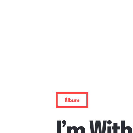
Álbum
I’m With