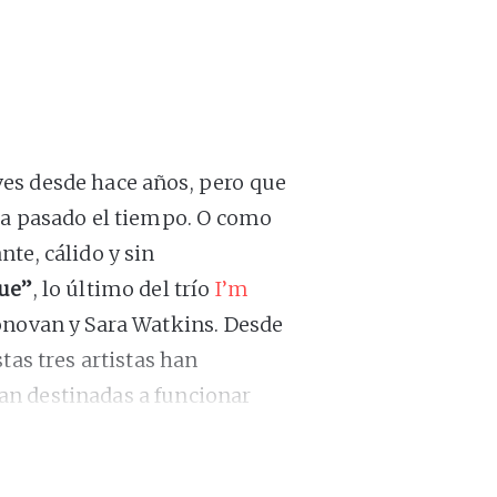
es desde hace años, pero que
ra pasado el tiempo. O como
te, cálido y sin
lue”
, lo último del trío
I’m
Donovan y Sara Watkins. Desde
tas tres artistas han
an destinadas a funcionar
us (Phoebe Bridgers, Julien