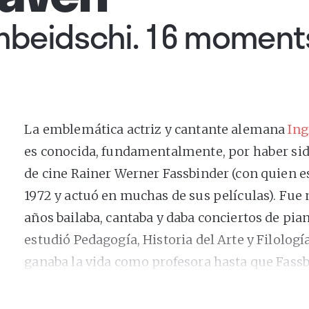
mbeidschi. 16 moments
La emblemática actriz y cantante alemana
Ing
es conocida, fundamentalmente, por haber si
de cine Rainer Werner Fassbinder (con quien e
1972 y actuó en muchas de sus películas). Fue 
años bailaba, cantaba y daba conciertos de pian
estudió Pedagogía, Historia del Arte y Filolo
ganaba la vida como profesora hasta que Fassbi
público de un teatro a la edad de 29 años. La
numerosos papeles secundarios y, curiosament