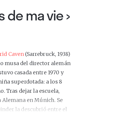
 de ma vie
›
rid Caven
(Sarrebruck, 1938)
do musa del director alemán
stuvo casada entre 1970 y
niña superdotada: a los 8
o. Tras dejar la escuela,
gía Alemana en Múnich. Se
nder la descubrió entre el
 contrató inmediatamente para
e, dado que Fassbinder era