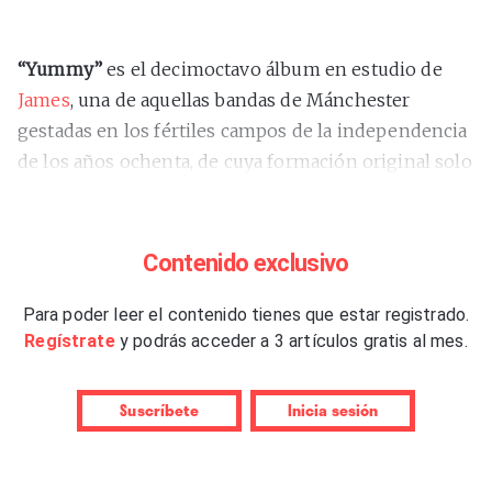
“Yummy”
es el decimoctavo álbum en estudio de
James
, una de aquellas bandas de Mánchester
gestadas en los fértiles campos de la independencia
de los años ochenta, de cuya formación original solo
resisten actualmente el bajista Jim Glennie y su
cantante –y letrista– Tim Booth, quien exhibe una
gran forma con 64 años ya cumplidos. Así pudo
Contenido exclusivo
comprobarse en la reciente gira española de este
grupo extenso –sobre el escenario se despliegan
Para poder leer el contenido tienes que estar registrado.
Regístrate
y podrás acceder a 3 artículos gratis al mes.
hasta nueve componentes– que no se limita a
interpretar los éxitos de su era
Madchester
,
haciendo
gala de un repertorio renovado con acierto a lo largo
Suscríbete
Inicia sesión
de los años.