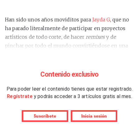
Han sido unos años moviditos para
Jayda G
, que no
ha parado literalmente de participar en proyectos
artísticos de todo corte, de hacer
remixes
y de
pinchar por todo el mundo convirtiéndose en una
de las grandes abanderadas del house y la Hi-NRG a
nivel mundial. Desde
“Significant Changes”
, su disco
de debut en 2019, y con la pandemia, llegaron
Contenido exclusivo
exitazos inesperados como “Both Of Us”,
remixes
para el “Future Nostalgia” (2020) de Dua Lipa,
Para poder leer el contenido tienes que estar registrado.
un
Regístrate
y podrás acceder a 3 artículos gratis al mes.
encargo de la serie DJ-Kicks
(2021) o una
colaboración con Aluna, “Mine O’ Mine”. Y todos los
grandes clubes del mundo han reclamado su
Suscríbete
Inicia sesión
presencia, pero también los festivales más selectos,
Glastonbury, Coachella, Primavera Sound o Sónar