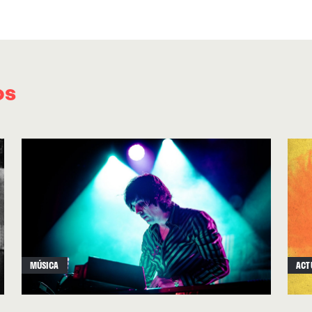
predijo el siniestro, un poco al estilo del prot
Wong, 2000) con aquel vuelo 180 de Volée Airli
premonición la convierten en una especie de c
claramente, algo se vuelve a torcer.
os
Confesamente inspirado por Goblin, Tangerin
formado por John Carpenter y Alan Howarth, 
homenaje al synth horror más minimalista que
de fascinación de las imágenes a las que sirve
Witch”
, claro hijo de los Goblin de “Suspiria” (
influencia ya en “Escape”, es una embrujadora
de entrada a un universo musical inquietante p
MÚSICA
ACT
todo a la altura de
“Necromancer”
y
“Totem”
, 
mellotron y delicadas notas de celesta. Todo s