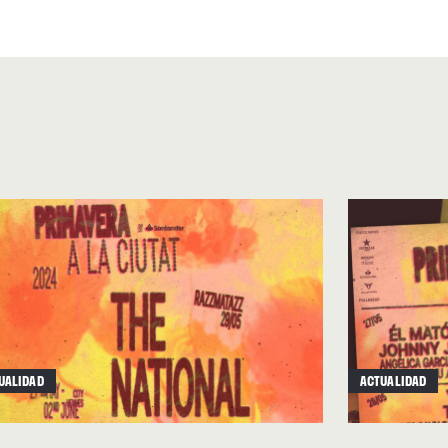
a de “Destino final” (James
nes. Sus dotes de
urandera local. Hasta que,
e Dream y el tándem
se ha marcado un elegante
 debe duplicar la capacidad
. El tema principal
“The
Dario Argento, 1977),
 (nunca mejor dicho) puerta
ero bello, muy bello, sobre
UALIDAD
ACTUALIDAD
con lo que parecen flautas de
e vuelve cada vez un poco