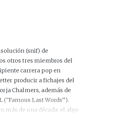
solución (snif) de
os otros tres miembros del
ipiente carrera pop en
Better producir a fichajes del
 Jorja Chalmers, además de
XL (“Famous Last Words”).
n más de una década: el algo
poco, pasar por
el festival
ián) con una gira en solitario