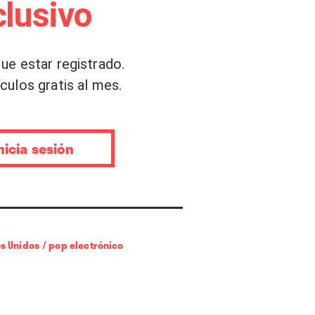
lusivo
noras a su nombre, demasiados
ue estar registrado.
”
(2018) con material
culos gratis al mes.
Twin Peaks”. Su nuevo disco
ico de la belga Fien Troch,
que debemos dos episodios del
nicia sesión
Tony Schumacher, 2022).
ontador del filme, Nico
iones, incluyendo “Lost
s Unidos
/
pop electrónico
storia de una población
aria y el misterio alrededor
or Cathalina Geeraerts), que