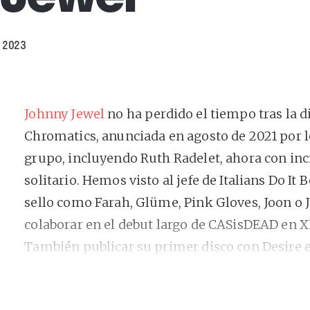
, 2023
Johnny Jewel
no ha perdido el tiempo tras la di
Chromatics, anunciada en agosto de 2021 por l
grupo, incluyendo Ruth Radelet, ahora con inc
solitario. Hemos visto al jefe de Italians Do It 
sello como Farah, Glüme, Pink Gloves, Joon o
colaborar en el debut largo de CASisDEAD en 
También publicar su primer disco con Desire e
infravalorado “Escape”, de 2022. O, hace muy 
MIRA de Barcelona
(y días antes por San Sebast