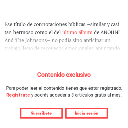
Ese título de connotaciones bíblicas –similar y casi
tan hermoso como el del
último álbum
de ANOHNI
And The Johnsons– no podía sino anticipar un
trabajo lleno de recovecos emocionales, apuntando
hacia la desnudez confesional. Porque el poso que
deja
“I LAY DOWN MY LIFE FOR YOU”
es sobre todo
ese, el de un
JPEGMAFIA
abriéndose como nunca a
Contenido exclusivo
medida que el minutaje de su quinto álbum de
estudio va haciendo mella, tanto en el oyente como
Para poder leer el contenido tienes que estar registrado.
Regístrate
y podrás acceder a 3 artículos gratis al mes.
en su propio reflejo. Antes de llegar a ese final, claro
está, el camino viene lleno de alambre de púas,
baches y brincos sonoros, sacando la cabeza para
Suscríbete
Inicia sesión
hincar los dientes a sus enemigos o incluso a sus