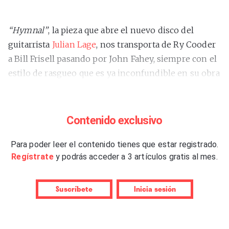
“Hymnal”
, la pieza que abre el nuevo disco del
guitarrista
Julian Lage
, nos transporta de Ry Cooder
a Bill Frisell pasando por John Fahey, siempre con el
estilo de rasgueo que es ya inconfundible en su obra
plenamente consolidada. Lage, por identidad, calidad
y productividad, vendría a reemplazar a los Frisell,
Marc Ribot y compañía si no fuera porque estos aún
Contenido exclusivo
tienen cuerda para rato. Así que nada mejor que
asociarse de vez en cuando con ellos mientras se va
Para poder leer el contenido tienes que estar registrado.
Regístrate
y podrás acceder a 3 artículos gratis al mes.
construyendo una discografía plena y propia.
Lage forma parte de New Masada, grabó un
Suscríbete
Inicia sesión
excelente disco de guitarras con Nels Cline
–
“Room”
(2014)– y ha registrado varios a dúo con
Gyan Riley o en formato trío con este y Frisell. Con