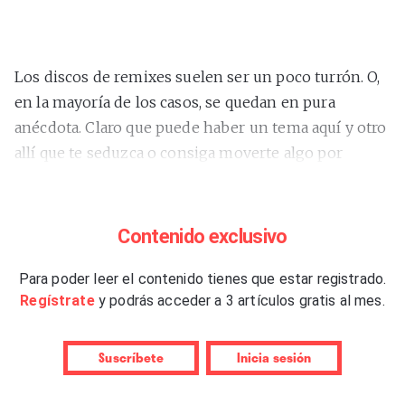
Los discos de remixes suelen ser un poco turrón. O,
en la mayoría de los casos, se quedan en pura
anécdota. Claro que puede haber un tema aquí y otro
allí que te seduzca o consiga moverte algo por
dentro, pero no suelen ir a más. Y el problema,
normalmente, está en su concepción: listar a una
serie de productores de moda, a veces muy distintos
Contenido exclusivo
entre ellos, darles tu material y publicar lo que cada
uno de ellos te devuelva en un orden más o menos
Para poder leer el contenido tienes que estar registrado.
Regístrate
y podrás acceder a 3 artículos gratis al mes.
razonable y lógico. No es habitual pensar en el
resultado final como un todo, ni lograr que los
participantes vayan en una dirección meditada
Suscríbete
Inicia sesión
previamente, ni mucho menos dotar de coherencia