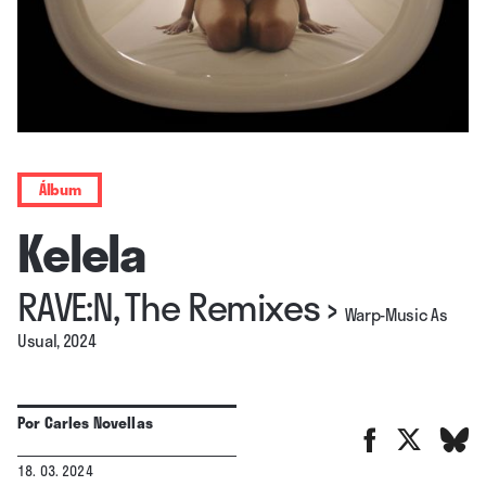
Álbum
Kelela
RAVE:N, The Remixes
›
Warp-Music As
Usual, 2024
Por
Carles Novellas
18. 03. 2024