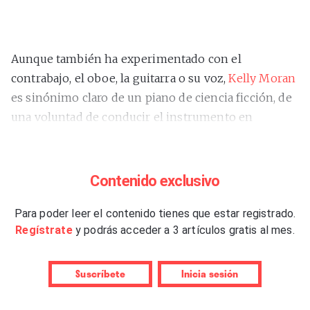
Aunque también ha experimentado con el
contrabajo, el oboe, la guitarra o su voz,
Kelly Moran
es sinónimo claro de un piano de ciencia ficción, de
una voluntad de conducir el instrumento en
direcciones poco exploradas. Empezó a llamar
seriamente la atención con
“Bloodroot”
(2017), pero
acabó de despegar con su debut en Warp,
Contenido exclusivo
“Ultraviolet”
(2018), en el que su piano preparado se
combinaba con sintetizadores y texturas
Para poder leer el contenido tienes que estar registrado.
Regístrate
y podrás acceder a 3 artículos gratis al mes.
electrónicas de maneras tan misteriosas como
emocionales. Coproducía Oneohtrix Point Never, y
se notaba, pero
ella advertía
que Lopatin se había
Suscríbete
Inicia sesión
encargado de menos del 10% del trabajo.