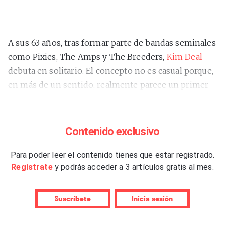
A sus 63 años, tras formar parte de bandas seminales
como Pixies, The Amps y The Breeders,
Kim Deal
debuta en solitario. El concepto no es casual porque,
en más de un sentido, realmente parece un primer
disco. O, al menos, un nuevo camino en una
trayectoria larga y más que consolidada.
“Nobody
Loves You More”
resulta sorprendente, diferente,
Contenido exclusivo
actual e importante. Un triunfo inmediato.
Para poder leer el contenido tienes que estar registrado.
El origen del trabajo se remonta a 2020. Aunque Kim
Regístrate
y podrás acceder a 3 artículos gratis al mes.
es originaria de Ohio, viajaba casi anualmente con
sus padres a Florida, en una especie de tradición
Suscríbete
Inicia sesión
familiar que continuó tras la muerte de ambos
progenitores. La artista estaba en los Cayos de