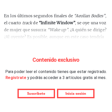
En los últimos segundos finales de
“Aeolian Bodies”
,
el cuarto
track
de
“Infinite Window”
, se oye una voz
de mujer que susurra:
“Wake up”
. ¿A quién se dirige?
¿Al oyente? Es posible, aunque en este caso tendría
más sentido al final del disco. ¿Al propio
Kuedo
?
También puede ser, quizá como aviso para que
vuelva a la realidad. Sea como sea, el mensaje es
Contenido exclusivo
claro: estamos, otra vez, como en
“Severant”
(2011),
en un sueño. En realidad, todo es sueño en la música
Para poder leer el contenido tienes que estar registrado.
Regístrate
y podrás acceder a 3 artículos gratis al mes.
de Kuedo, y siempre ha sido así; al menos desde que
dejó Vex’d, su proyecto junto a Roly Porter
catalogable como dubstep industrial, que se movía
Suscríbete
Inicia sesión
por callejones oscuros de ciudades fácilmente
identificables (como Londres). Desde entonces,