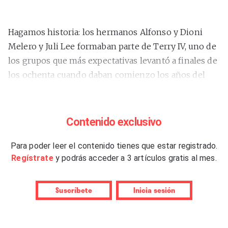
Hagamos historia: los hermanos Alfonso y Dioni
Melero y Juli Lee formaban parte de Terry IV, uno de
los grupos que más expectativas levantó a finales de
los ochenta cuando daban comienzo los años del
indie. Grupos de la misma época, como Los Fresones
Rebeldes o Intronautas, versionaron sus canciones,
pero terminaron disolviéndose en 1994 sin haber
Contenido exclusivo
alcanzado los grandes logros que se les
presuponían. Tras su disolución, sus integrantes
Para poder leer el contenido tienes que estar registrado.
Regístrate
y podrás acceder a 3 artículos gratis al mes.
formaron varios grupos: Astrogirls, Meteoro, Hello
Cuca y, sobre todo, Alpino, banda tecno-pop formada
por Juli y Alfonso junto a sus amigos del fanzine
Suscríbete
Inicia sesión
‘Stamp’ Fernando “Spock” y Manuel Ríos. Este
último, además, creó con Dioni Melero otra banda