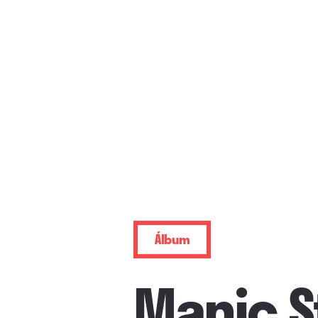
Álbum
Manic S