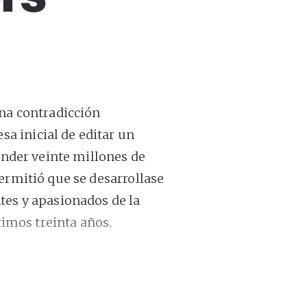
na contradicción
 inicial de editar un
vender veinte millones de
ermitió que se desarrollase
tes y apasionados de la
ltimos treinta años.
tico, el riesgo y una
k ha dado como fruto una
das y tendencias, pero