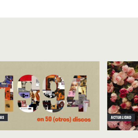
que componen la colección
s de melodía e intención.
n Sight”
tienen marcados el
directos del trío formado por
su amigo de la infancia Nicky
o apertura del disco,
esultando abiertamente pop y
er anécdota a presencia
 best life / Be kind”
. Los roles
s también escribe letras,
TAS
ACTUALIDAD
neral, lidian con el paso del
tender el mundo que nos