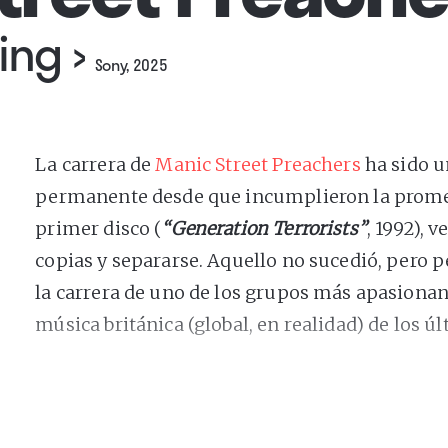
king
›
Sony, 2025
La carrera de
Manic Street Preachers
ha sido u
permanente desde que incumplieron la promesa
primer disco (
“
Generation Terrorists”
, 1992), 
copias y separarse. Aquello no sucedió, pero p
la carrera de uno de los grupos más apasionan
música británica (global, en realidad) de los ú
La fina línea entre el éxito, el compromiso polí
particular visión intelectual de la música roc
personalidad absolutamente única: ajena a mo