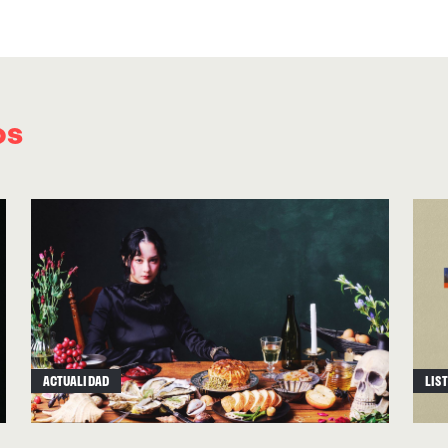
décadas de vida. Las piezas de rock eufórico 
están ejecutadas con máxima intensidad, llena
Temas como
“
Decline & Fall”
o
“
Hiding In Plai
marchamo de clásicos y serán garantía en los 
os
James Dean Bradfield, su primo Sean Moore y 
Wire.
En la titular
“
Critical Thinking”
, que sirve com
canalizan el espíritu de los primeros INXS, r
con la novedad de que la voz de Wire pasa de s
habitual. Canta:
“It’s OK to not be OK / Live your
tradicionales del combo se mezclan aquí: Jame
ACTUALIDAD
LIS
espacio habitualmente reservado a Nicky. En ge
tiempo y con esa creciente dificultad para en