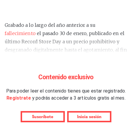
Grabado a lo largo del año anterior a su
fallecimiento
el pasado 30 de enero, publicado en el
último Record Store Day a un precio prohibitivo y
desgranado digitalmente hasta el agotamiento, al fin
aparece en plataformas –lo hizo el pasado viernes 6
de junio– el último disco en estudio de
Marianne
Faithfull
(1946-2025), un EP de cuatro canciones, dos
Contenido exclusivo
originales y dos versiones que sintetizan
estéticamente la obra de algo más, muchísimo más,
Para poder leer el contenido tienes que estar registrado.
Regístrate
y podrás acceder a 3 artículos gratis al mes.
que la musa más rebelde del Swinging London.
“Burning Moonlight”
es un miniálbum
Suscríbete
Inicia sesión
eminentemente acústico que reserva para su cara A
la pieza que le da título, la más rockera. Trata sobre