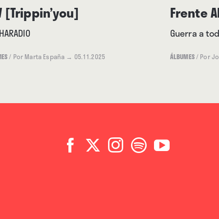
atorio, un trabajo
 [Trippin’you]
Frente A
al igual que lo fueron
HARADIO
Guerra a to
tima, sin más alharacas que
. Suspendido en el aire,
MES
/
Por Marta España
→ 05.11.2025
ÁLBUMES
/
Por Jo
a una de las mejores formas
muy bien. ∎