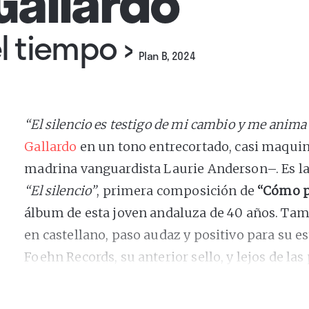
Gallardo
l tiempo
›
Plan B, 2024
“El silencio es testigo de mi cambio y me anima
Gallardo
en un tono entrecortado, casi maquin
madrina vanguardista Laurie Anderson–. Es la
“El silencio”
, primera composición de
“Cómo p
álbum de esta joven andaluza de 40 años. Tam
en castellano, paso audaz y positivo para su es
Foehn Records, su anterior sello, y lejos de la
de sus dos primeros discos –ahora es Raúl Pé
labores técnicas–. Como si estuviese aprendie