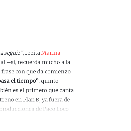
 a seguir”
, recita
Marina
al –sí, recuerda mucho a la
 frase con que da comienzo
asa el tiempo”
, quinto
bién es el primero que canta
treno en Plan B, ya fuera de
s producciones de Paco Loco
rez quien ayuda en sus
ndo a cantar en su propio