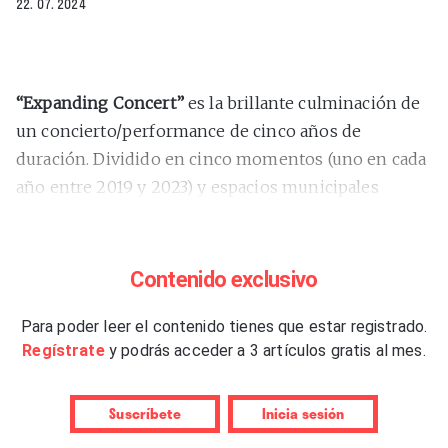
22. 07. 2024
“Expanding Concert”
es la brillante culminación de
un concierto/performance de cinco años de
duración. Dividido en cinco momentos (uno en cada
año entre 2019 y 2023) y espacios municipales
diferentes a lo largo de la ciudad de Lisboa. Además
de la participación del propio
Mattin
, cuenta con la
aportación de un artista diferente cada año y de las
Contenido exclusivo
grabaciones en vídeo de todo el proceso por parte
de Bárbara Bulhão. Una obra, que así descrita, puede
Para poder leer el contenido tienes que estar registrado.
Regístrate
y podrás acceder a 3 artículos gratis al mes.
sugerir la simple colección de los mejores
momentos de cinco conciertos diferentes. Y si bien
hasta cierto punto lo es, supone, por otro lado, el
Suscríbete
Inicia sesión
resultado vivo y mutante de un minucioso proceso