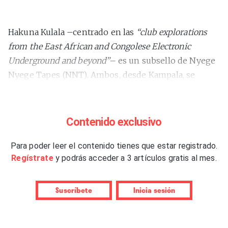
Hakuna Kulala –centrado en las
“club explorations
from the East African and Congolese Electronic
Underground and beyond”–
es un subsello de Nyege
Nyege Tapes (NNT). Ambos, desde Kampala, se
encargan de expandir la buena nueva de la
ultimísima escena electro africana. Sus lanzamientos
son para abrir las orejas. Y eso es lo que hemos
Contenido exclusivo
hecho escuchando, por ejemplo, a DJ Finale, foco de
la nueva escena congotrónica, cuyo “Mille morceau”
Para poder leer el contenido tienes que estar registrado.
Regístrate
y podrás acceder a 3 artículos gratis al mes.
(2023) es un suculento trabajo de deconstrucción
que utiliza soukous y kwassa kwassa al servicio de la
cacharrería reciclada y los
beats
,
el santo y seña del
Suscríbete
Inicia sesión
colectivo punk ecoafrofuturista Fulu Miziki de
Kinshasa, del que forma (o formaba) parte. Otra