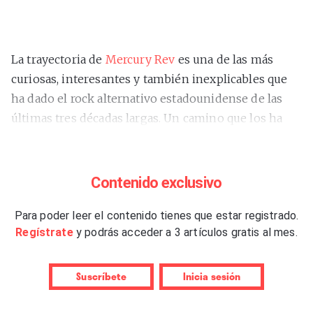
La trayectoria de
Mercury Rev
es una de las más
curiosas, interesantes y también inexplicables que
ha dado el rock alternativo estadounidense de las
últimas tres décadas largas. Un camino que los ha
llevado a entregar obras maestras indiscutibles de
influencia gigante y también álbumes que rozan la
incomprensión en su propia radicalidad formal. Vaya
Contenido exclusivo
por delante que
“Born Horses”
, su primer disco de
material nuevo en nueve años, pertenece a esta
Para poder leer el contenido tienes que estar registrado.
Regístrate
y podrás acceder a 3 artículos gratis al mes.
última estirpe.
Pero repasemos, aunque sea de manera somera, ese
Suscríbete
Inicia sesión
recorrido para intentar explicar cómo se ha llegado
hasta aquí. Formados a finales de la década de los