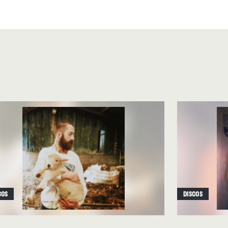
así, con guión bajo, unos
a Thrill Jockey los reedita
r demasiado el contexto de su
n poco, los cambios entre ellos
movimiento, incluso leves
aun siendo digitales y
so intuir y evocar melodías y
icos descansarían sobre
 tenga un oído un poco
xperimental seguramente
ero quien sepa apreciar la
glitches
sueltos puede (y
COS
DISCOS
 fuera del tiempo como del