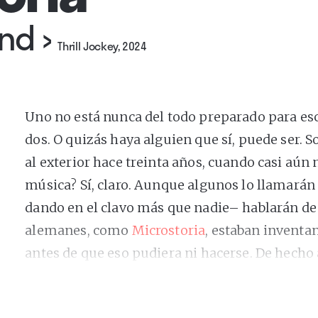
snd
›
Thrill Jockey, 2024
Uno no está nunca del todo preparado para es
dos. O quizás haya alguien que sí, puede ser.
al exterior hace treinta años, cuando casi aún n
música? Sí, claro. Aunque algunos lo llamarán 
dando en el clavo más que nadie– hablarán de 
alemanes, como
Microstoria
, estaban inventan
antes de que eso pudiera ni hacerse. De hech
en ello: Markus Popp (nacido en Darmstad y c
todo el mundo) había publicado ya “Systemisch