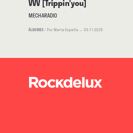
VVV [Trippin’you]
MECHARADIO
ÁLBUMES
/
Por Marta España
→ 05.11.2025