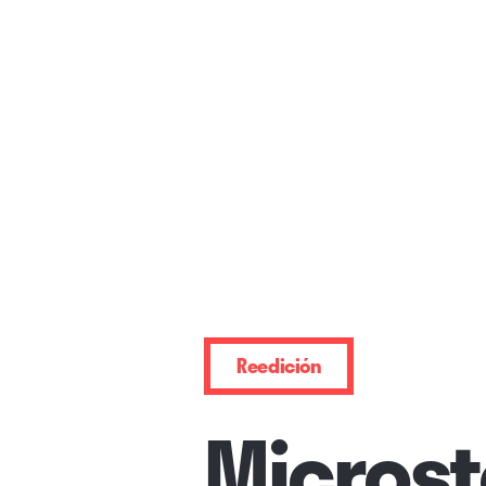
Reedición
Microst