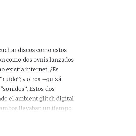
cuchar discos como estos
 Son como dos ovnis lanzados
o existía internet. ¿Es
“ruido”; y otros –quizá
“sonidos”. Estos dos
do el ambient glitch digital
o ambos llevaban un tiempo
onocido como Oval para casi
” (Mille Plateaux, 1994) y