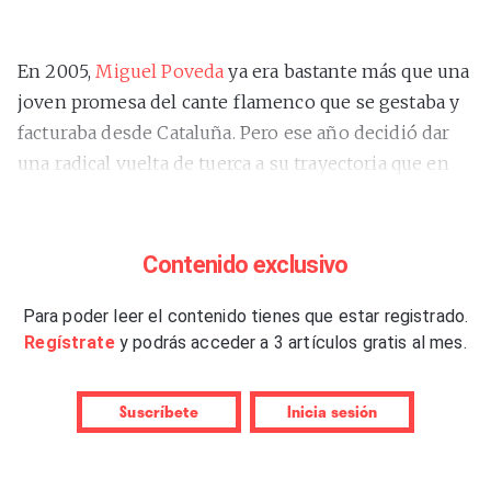
En 2005,
Miguel Poveda
ya era bastante más que una
joven promesa del cante flamenco que se gestaba y
facturaba desde Cataluña. Pero ese año decidió dar
una radical vuelta de tuerca a su trayectoria que en
realidad no hacía sino confirmar su carácter, o lo que
es lo mismo, su arte, tan creativo como versátil. El
disco que editó aquel año,
“Desglaç”
–“deshielo”, en
Contenido exclusivo
castellano–, fue una pequeña bomba que sorprendió
por su atrevimiento. Era toda una provocación, una
Para poder leer el contenido tienes que estar registrado.
Regístrate
y podrás acceder a 3 artículos gratis al mes.
especie de desafío a los puristas de dos bandos
opuestos; a los que negaban la personalidad catalana
del flamenco y a los que negaban la personalidad
Suscríbete
Inicia sesión
flamenca del catalán.