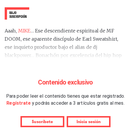
BAJO
SUSCRIPCIÓN
Aaah,
MIKE
… Ese descendiente espiritual de MF
DOOM, ese aparente discípulo de Earl Sweatshirt,
ese inquieto productor bajo el alias de dj
blackpower… Bonachón por excelencia del hip hop
actual. A Michael Jordan Bonema ya lo conocemos
bien. A sus 25 años lleva doce proyectos largos, con
al menos un disco por curso. Este 2023, y en poco
Contenido exclusivo
menos de un mes de diferencia, ha sacado dos.
“Faith Is A Rock”
Para poder leer el contenido tienes que estar registrado.
, álbum colaborativo con The
Regístrate
y podrás acceder a 3 artículos gratis al mes.
Alchemist y Wiki, y
“Burning Desire”
, con el que ha
roto, eso sí, su particular tradición de publicar sus
trabajos coincidiendo con el solsticio de verano o el
Suscríbete
Inicia sesión
de invierno. Como contrapartida, un viernes 13 de