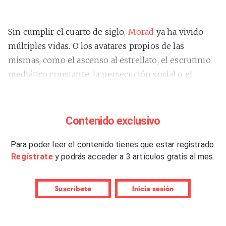
Sin cumplir el cuarto de siglo,
Morad
ya ha vivido
múltiples vidas. O los avatares propios de las
mismas, como el ascenso al estrellato, el escrutinio
mediático constante, la persecución social o el
eterno juicio musical por parte de determinadas
voces que actúan como popes del género. A lo que
ha ido contestando construyendo su propio camino
Contenido exclusivo
y tachando entradas de su presumible
bucket list
, ya
sea colar canciones en el FIFA, colaborar con marcas
Para poder leer el contenido tienes que estar registrado.
Regístrate
y podrás acceder a 3 artículos gratis al mes.
deportivas o ponerse Francia –un país en el que el
rap no es cuestión menor– por montera, por
ejemplo. Por eso, que su segundo larga duración
Suscríbete
Inicia sesión
lleve como título
“Reinsertado”
no puede ser
casualidad. El álbum es un puñetazo en la mesa, una