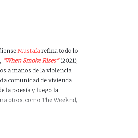
adiense
Mustafa
refina todo lo
,
“When Smoke Rises”
(2021),
os a manos de la violencia
cada comunidad de vivienda
de la poesía y luego la
ra otros, como The Weeknd,
s sobre pérdida y violencia
sinado en verano de 2023),