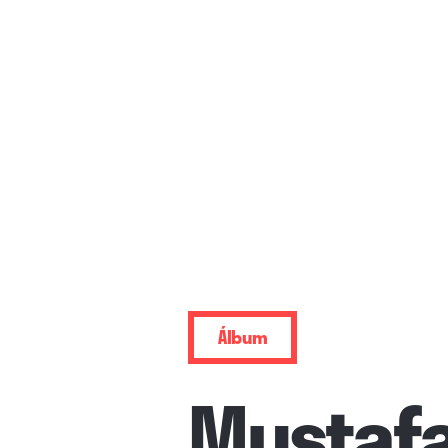
Álbum
Mustaf