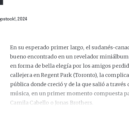
pstock!, 2024
En su esperado primer largo, el sudanés-can
bueno encontrado en un revelador miniálbum
en forma de bella elegía por los amigos perdid
callejera en Regent Park (Toronto), la compli
pública donde creció y de la que salió a través 
música, en un primer momento compuesta pa
Camila Cabello o Jonas Brothers.
En el álbum volvemos a escuchar algunos tema
por armas de fuego (su hermano mayor fue ase