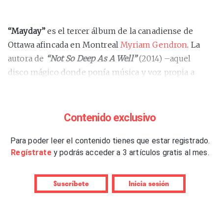
“Mayday”
es el tercer álbum de la canadiense de
Ottawa afincada en Montreal
Myriam Gendron
. La
autora de
“Not So Deep As A Well”
(2014) –aquel
disco mágico donde ponía música y voz propia a
poemas de Dorothy Parker– y el reseñado en estas
páginas
“Ma délire. Songs Of Love, Lost & Found”
–
revisión del folk de la francófona Quebec y otros
Contenido exclusivo
territorios distantes– reincide en esa combinación
de tradición y vanguardia que caracteriza sus
Para poder leer el contenido tienes que estar registrado.
Regístrate
y podrás acceder a 3 artículos gratis al mes.
trabajos, más de lo primero que de lo segundo,
aunque su música suene siempre tan fresca. Una
diferencia esta vez es que predominan las canciones
Suscríbete
Inicia sesión
propias, tres cantadas en francés, otras tres en
inglés, una en ambas lenguas –la melancólica