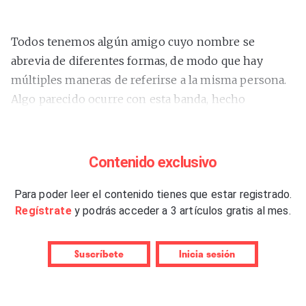
Todos tenemos algún amigo cuyo nombre se
abrevia de diferentes formas, de modo que hay
múltiples maneras de referirse a la misma persona.
Algo parecido ocurre con esta banda, hecho
propiciado por la guasa de su líder, John Dwyer: OCS,
Thee Oh Sees, Oh Sees y
Osees
, este último utilizado
desde el año 2020. Hay más, pero no queremos
Contenido exclusivo
aburrir, es la misma banda. La misma sensación de
hiperactividad y confusión que genera el uso de
Para poder leer el contenido tienes que estar registrado.
Regístrate
y podrás acceder a 3 artículos gratis al mes.
tantos alias la produce el endiablado ritmo de
grabación del combo, unos 29 trabajos en un par de
décadas.
Suscríbete
Inicia sesión
Reconocidos en un principio como baluartes del