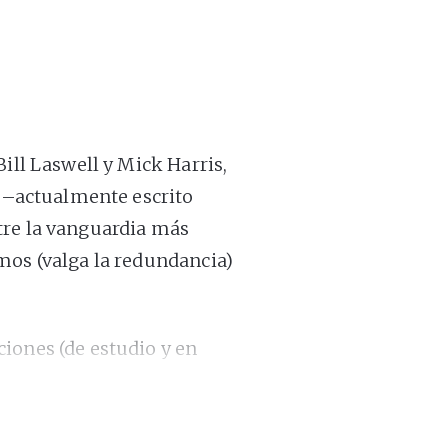
ill Laswell y Mick Harris,
r –actualmente escrito
tre la vanguardia más
mos (valga la redundancia)
iones (de estudio y en
 la participación esporádica
ión de Fred Frith en 2008!).
 1999 y 2008, período en el