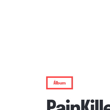
Álbum
PainKill