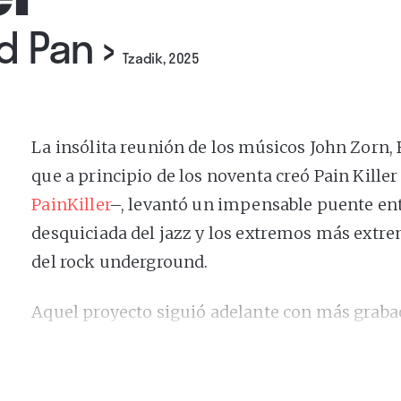
d Pan
›
Tzadik, 2025
La insólita reunión de los músicos John Zorn, B
que a principio de los noventa creó Pain Kille
PainKiller
–, levantó un impensable puente en
desquiciada del jazz y los extremos más extre
del rock underground.
Aquel proyecto siguió adelante con más grabac
directo), pero con interrupciones temporales y
de otros músicos (¡hubo hasta una breve aparic
Incluso se produjo el abandono de Harris entre