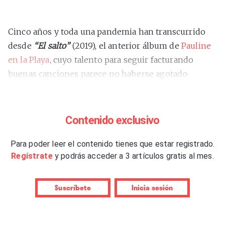
Cinco años y toda una pandemia han transcurrido
desde
“El salto”
(2019), el anterior álbum de
Pauline
en la Playa
, cuyo talento para seguir facturando
buenas canciones parece no haberse agotado
tratándose, además, de su octavo disco largo. Luca
Petricca, distinguido ingeniero y productor del
mejor indie nacional, ya colaboró en su segundo
Contenido exclusivo
disco,
“Tormenta de ranas”
(2001), y comparte
producción con las hermanas Alicia y Mar Álvarez en
Para poder leer el contenido tienes que estar registrado.
Regístrate
y podrás acceder a 3 artículos gratis al mes.
este, también, segundo trabajo autoeditado por las
gijonesas. O sea, que quienes se compren el disco y
no se limiten a escucharlo a través de un dispositivo
Suscríbete
Inicia sesión
digital portátil tendrán entre las manos un objeto
quintaesencialmente independiente. Vaya que sí.