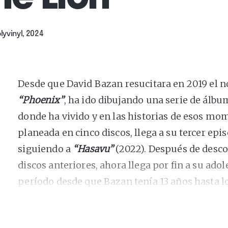
lyvinyl, 2024
Desde que David Bazan resucitara en 2019 el
“Phoenix”
, ha ido dibujando una serie de álbu
donde ha vivido y en las historias de esos mome
planeada en cinco discos, llega a su tercer epi
siguiendo a
“Hasavu”
(2022). Después de desco
discos anteriores, ahora llega por fin a su adol
período desde que Bazan tenía 13 años hasta lo
“Whole” (1997), su primer EP.
Mientras que con algunas bandas tienes que 