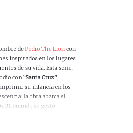
 nombre de
Pedro The Lion
con
mes inspirados en los lugares
ntos de su vida. Esta serie,
sodio con
“Santa Cruz”
,
mprimir su infancia en los
escencia: la obra abarca el
s 21, cuando se gestó
sentarte pacientemente para