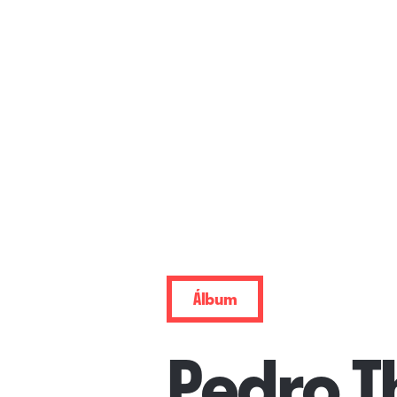
Álbum
Pedro T