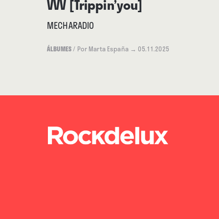
VVV [Trippin’you]
MECHARADIO
ÁLBUMES
/
Por Marta España
→ 05.11.2025