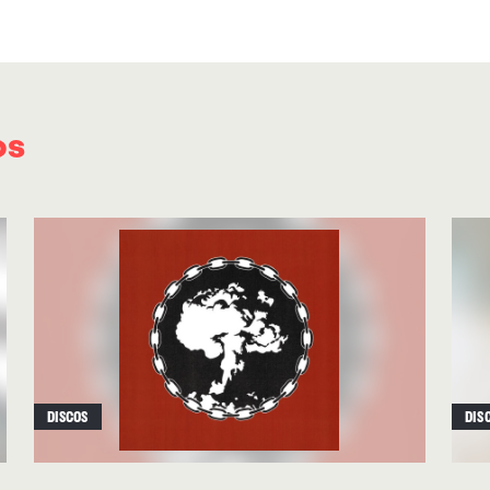
sintetizadores.
Con la percusión abrasando a golpe de metró
suma a mitad de canción, arranca
“It All Work
os
dark ambient, pista que ahonda en la necesid
aspectos ocultos o privados por un tiempo par
con un amigo. En
“Santa Cruz”
, que da nombre
la aceptación en una nueva ciudad mientras se 
y la cultura predominante, reflejando su búsq
I’ll never be cool here /
It’s under the surface /
Wi
an identity”
. En
“Little Help”
,
relata la primera
Beatles durmiendo en casa de un amigo:
“Sing
DISCOS
DIS
Hill’”.