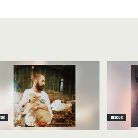
nomo y un órgano que se
 Out”
, el primer tema, más
ad de mantener ciertos
a compartirlos en el futuro
 al álbum, el narrador busca
debate entre su fe religiosa
ueda de identidad propia:
“So
th skaters and surfers /
crave
 vez que escuchó a The
ing along to ‘The Fool On The
COS
DISCOS